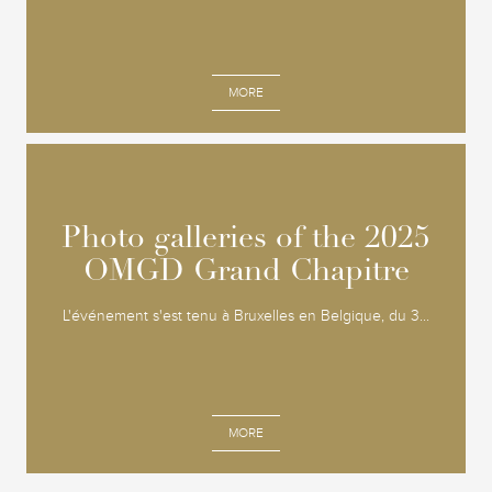
MORE
Photo galleries of the 2025
Photo galleries of the 2025
OMGD Grand Chapitre
OMGD Grand Chapitre
L'événement s'est tenu à Bruxelles en Belgique, du 3...
MORE