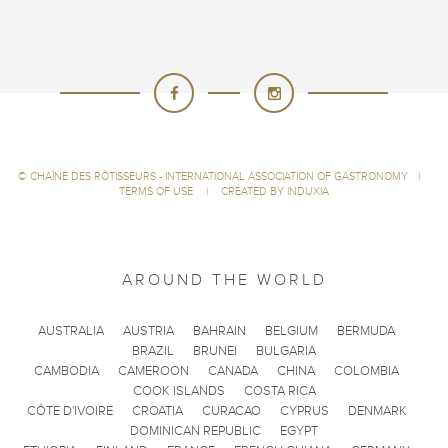
©
CHAÎNE DES RÔTISSEURS - INTERNATIONAL ASSOCIATION OF GASTRONOMY
|
TERMS OF USE
|
CREATED BY INDUXIA
AROUND THE WORLD
AUSTRALIA
AUSTRIA
BAHRAIN
BELGIUM
BERMUDA
BRAZIL
BRUNEI
BULGARIA
CAMBODIA
CAMEROON
CANADA
CHINA
COLOMBIA
COOK ISLANDS
COSTA RICA
CÔTE D'IVOIRE
CROATIA
CURACAO
CYPRUS
DENMARK
DOMINICAN REPUBLIC
EGYPT