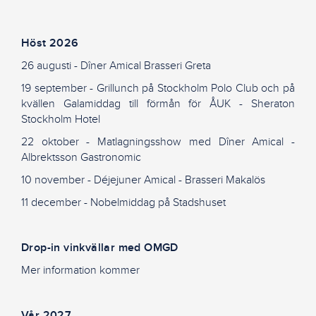
Höst 2026
26 augusti -
Dîner
Amical Brasseri Greta
19 september - Grillunch på Stockholm Polo Club och på
kvällen Galamiddag till förmån för
ÅUK - Sheraton
Stockholm Hotel
22 oktober - Matlagningsshow med
Dîner
Amical -
Albrektsson Gastronomic
10 november - Déjejuner Amical - Brasseri Makalös
11 december - Nobelmiddag på Stadshuset
Drop-in vinkvällar med OMGD
Mer information kommer
Vår 2027