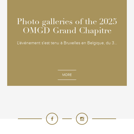
Photo galleries of the 2025
Photo galleries of the 2025
OMGD Grand Chapitre
OMGD Grand Chapitre
L'événement s'est tenu à Bruxelles en Belgique, du 3...
MORE