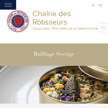
SV
/
EN
Chaîne des
Rôtisseurs
Association Mondiale de la Gastronomie
Bailliage Sverige