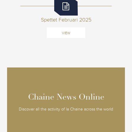
Spettet Februari 2025
VIEW
Chaine News Online
Chaine News Online
Discover all the activity of la Chaine across the world