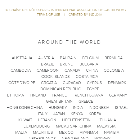
©
CHAÎNE DES RÔTISSEURS - INTERNATIONAL ASSOCIATION OF GASTRONOMY
|
TERMS OF USE
|
CREATED BY INDUXIA
AROUND THE WORLD
AUSTRALIA
AUSTRIA
BAHRAIN
BELGIUM
BERMUDA
BRAZIL
BRUNEI
BULGARIA
CAMBODIA
CAMEROON
CANADA
CHINA
COLOMBIA
COOK ISLANDS
COSTA RICA
CÔTE D'IVOIRE
CROATIA
CURACAO
CYPRUS
DENMARK
DOMINICAN REPUBLIC
EGYPT
ETHIOPIA
FINLAND
FRANCE
FRENCH GUIANA
GERMANY
GREAT BRITAIN
GREECE
HONG KONG CHINA
HUNGARY
INDIA
INDONESIA
ISRAEL
ITALY
JAPAN
KENYA
KOREA
KUWAIT
LEBANON
LIECHTENSTEIN
LITHUANIA
LUXEMBOURG
MACAU SAR, CHINA
MALAYSIA
MALTA
MAURITIUS
MEXICO
MYANMAR
NAMIBIA
NETHERLANDS
NEW ZEALAND
NORWAY