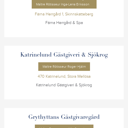
Maître Rôtisseur Inga-Lena Eriksson
Färna Herrgård 1, Skinnskatteberg
Färna Herrgård & Spa
Katrinelund Gästgiveri & Sjökrog
Maître Rôtisseur Roger Hjälm
470 Katrinelund, Stora Mellösa
Katrinelund Gästgiveri & Sjökrog
Grythyttans Gästgivaregård