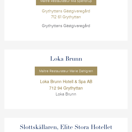
Maître Restaurateur Mia Spendrup
Grythyttans Gästgivaregård
712 61 Grythyttan
Grythyttans Gästgivaregård
Loka Brunn
Maître Restaurateur Marie Dahlgren
Loka Brunn Hotell & Spa AB
712 94 Grythyttan
Loka Brunn
Slottskällaren, Elite Stora Hotellet