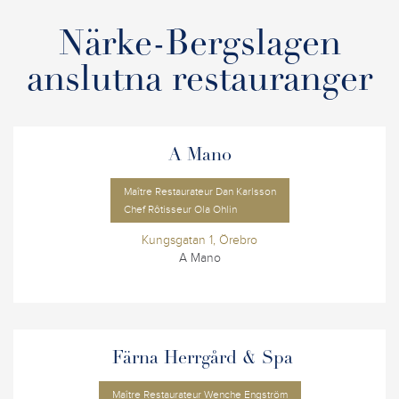
Närke-Bergslagen
anslutna restauranger
A Mano
Maître Restaurateur Dan Karlsson
Chef Rôtisseur Ola Ohlin
Kungsgatan 1, Örebro
A Mano
Färna Herrgård & Spa
Maître Restaurateur Wenche Engström