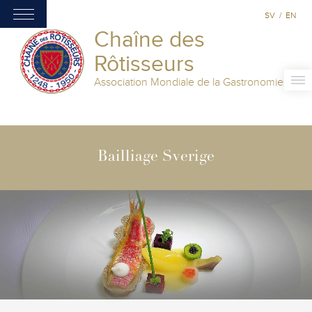
SV
/
EN
Chaîne des
Rôtisseurs
Association Mondiale de la Gastronomie
Bailliage Sverige