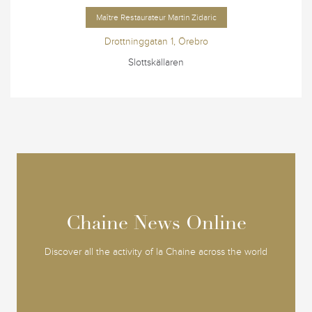
Maître Restaurateur
Martin
Zidaric
Drottninggatan 1, Örebro
Slottskällaren
Chaine News Online
Chaine News Online
Discover all the activity of la Chaine across the world