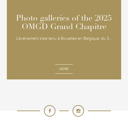
Photo galleries of the 2025
Photo galleries of the 2025
OMGD Grand Chapitre
OMGD Grand Chapitre
L'événement s'est tenu à Bruxelles en Belgique, du 3...
MORE