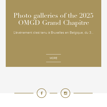
Photo galleries of the 2025
Photo galleries of the 2025
OMGD Grand Chapitre
OMGD Grand Chapitre
L'événement s'est tenu à Bruxelles en Belgique, du 3...
MORE