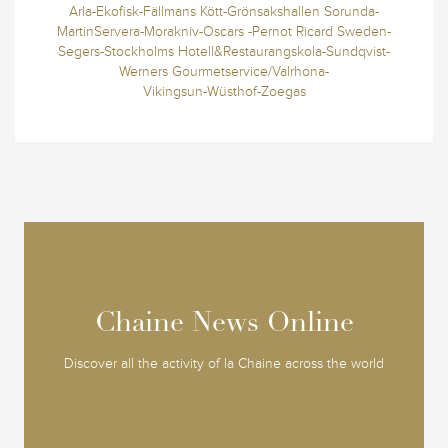
Arla-Ekofisk-Fällmans Kött-Grönsakshallen Sorunda-
MartinServera-Morakniv-Oscars -Pernot Ricard Sweden-
Segers-Stockholms Hotell&Restaurangskola-Sundqvist-
Werners Gourmetservice/Valrhona-
Vikingsun-Wüsthof-Zoegas
Chaine News Online
Chaine News Online
Discover all the activity of la Chaine across the world