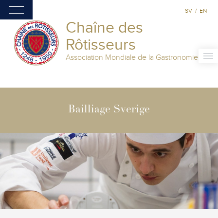
SV
/
EN
Chaîne des
Rôtisseurs
Association Mondiale de la Gastronomie
Bailliage Sverige