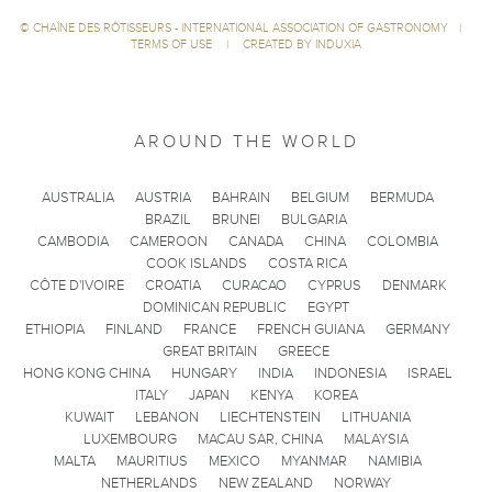
©
CHAÎNE DES RÔTISSEURS - INTERNATIONAL ASSOCIATION OF GASTRONOMY
|
TERMS OF USE
|
CREATED BY INDUXIA
AROUND THE WORLD
AUSTRALIA
AUSTRIA
BAHRAIN
BELGIUM
BERMUDA
BRAZIL
BRUNEI
BULGARIA
CAMBODIA
CAMEROON
CANADA
CHINA
COLOMBIA
COOK ISLANDS
COSTA RICA
CÔTE D'IVOIRE
CROATIA
CURACAO
CYPRUS
DENMARK
DOMINICAN REPUBLIC
EGYPT
ETHIOPIA
FINLAND
FRANCE
FRENCH GUIANA
GERMANY
GREAT BRITAIN
GREECE
HONG KONG CHINA
HUNGARY
INDIA
INDONESIA
ISRAEL
ITALY
JAPAN
KENYA
KOREA
KUWAIT
LEBANON
LIECHTENSTEIN
LITHUANIA
LUXEMBOURG
MACAU SAR, CHINA
MALAYSIA
MALTA
MAURITIUS
MEXICO
MYANMAR
NAMIBIA
NETHERLANDS
NEW ZEALAND
NORWAY