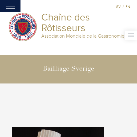
SV
/
EN
Chaîne des
Rôtisseurs
Association Mondiale de la Gastronomie
Bailliage Sverige