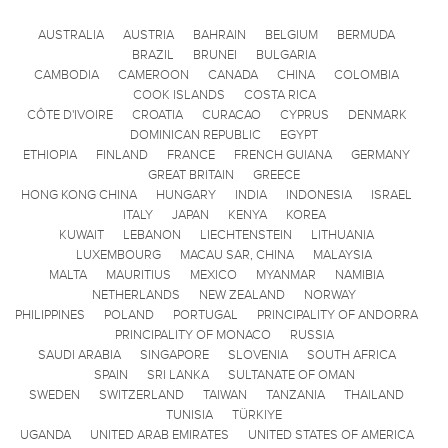
AUSTRALIA
AUSTRIA
BAHRAIN
BELGIUM
BERMUDA
BRAZIL
BRUNEI
BULGARIA
CAMBODIA
CAMEROON
CANADA
CHINA
COLOMBIA
COOK ISLANDS
COSTA RICA
CÔTE D'IVOIRE
CROATIA
CURACAO
CYPRUS
DENMARK
DOMINICAN REPUBLIC
EGYPT
ETHIOPIA
FINLAND
FRANCE
FRENCH GUIANA
GERMANY
GREAT BRITAIN
GREECE
HONG KONG CHINA
HUNGARY
INDIA
INDONESIA
ISRAEL
ITALY
JAPAN
KENYA
KOREA
KUWAIT
LEBANON
LIECHTENSTEIN
LITHUANIA
LUXEMBOURG
MACAU SAR, CHINA
MALAYSIA
MALTA
MAURITIUS
MEXICO
MYANMAR
NAMIBIA
NETHERLANDS
NEW ZEALAND
NORWAY
PHILIPPINES
POLAND
PORTUGAL
PRINCIPALITY OF ANDORRA
PRINCIPALITY OF MONACO
RUSSIA
SAUDI ARABIA
SINGAPORE
SLOVENIA
SOUTH AFRICA
SPAIN
SRI LANKA
SULTANATE OF OMAN
SWEDEN
SWITZERLAND
TAIWAN
TANZANIA
THAILAND
TUNISIA
TÜRKIYE
UGANDA
UNITED ARAB EMIRATES
UNITED STATES OF AMERICA