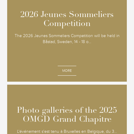
2026 Jeunes Sommeliers
2026 Jeunes Sommeliers
Competition
Competition
The 2026 Jeunes Sommeliers Competition will be held in
Båstad, Sweden, 14 - 18 o...
MORE
Photo galleries of the 2025
Photo galleries of the 2025
OMGD Grand Chapitre
OMGD Grand Chapitre
L'événement s'est tenu à Bruxelles en Belgique, du 3...