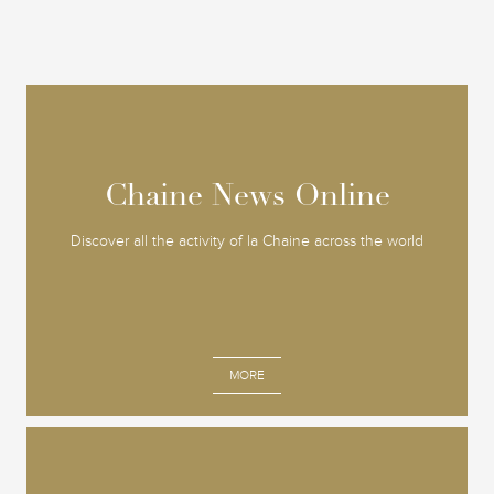
Chaine News Online
Chaine News Online
Discover all the activity of la Chaine across the world
MORE