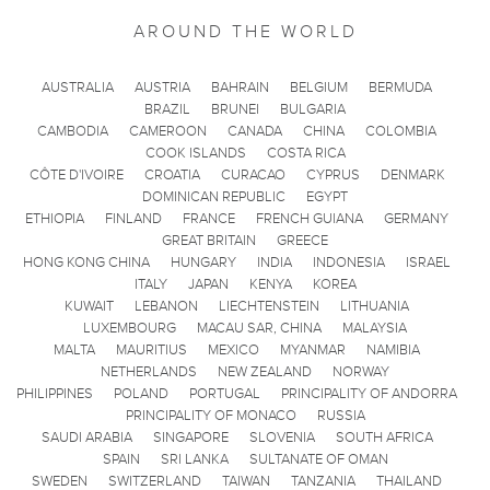
AROUND THE WORLD
AUSTRALIA
AUSTRIA
BAHRAIN
BELGIUM
BERMUDA
BRAZIL
BRUNEI
BULGARIA
CAMBODIA
CAMEROON
CANADA
CHINA
COLOMBIA
COOK ISLANDS
COSTA RICA
CÔTE D'IVOIRE
CROATIA
CURACAO
CYPRUS
DENMARK
DOMINICAN REPUBLIC
EGYPT
ETHIOPIA
FINLAND
FRANCE
FRENCH GUIANA
GERMANY
GREAT BRITAIN
GREECE
HONG KONG CHINA
HUNGARY
INDIA
INDONESIA
ISRAEL
ITALY
JAPAN
KENYA
KOREA
KUWAIT
LEBANON
LIECHTENSTEIN
LITHUANIA
LUXEMBOURG
MACAU SAR, CHINA
MALAYSIA
MALTA
MAURITIUS
MEXICO
MYANMAR
NAMIBIA
NETHERLANDS
NEW ZEALAND
NORWAY
PHILIPPINES
POLAND
PORTUGAL
PRINCIPALITY OF ANDORRA
PRINCIPALITY OF MONACO
RUSSIA
SAUDI ARABIA
SINGAPORE
SLOVENIA
SOUTH AFRICA
SPAIN
SRI LANKA
SULTANATE OF OMAN
SWEDEN
SWITZERLAND
TAIWAN
TANZANIA
THAILAND