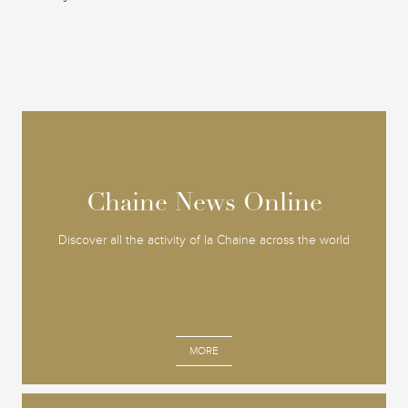
Chaine News Online
Chaine News Online
Discover all the activity of la Chaine across the world
MORE