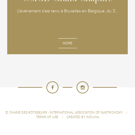
L'événement s'est tenu à Bruxelles en Belgique, du 3...
MORE
©
CHAÎNE DES RÔTISSEURS - INTERNATIONAL ASSOCIATION OF GASTRONOMY
|
TERMS OF USE
|
CREATED BY INDUXIA