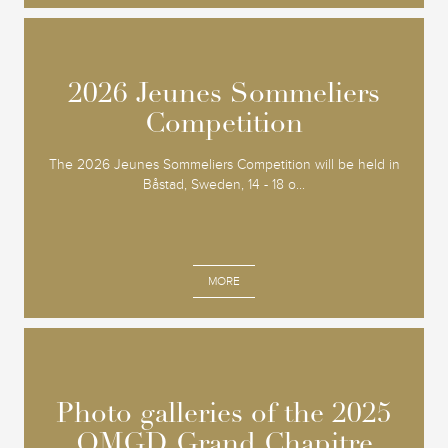
2026 Jeunes Sommeliers
2026 Jeunes Sommeliers
Competition
Competition
The 2026 Jeunes Sommeliers Competition will be held in
Båstad, Sweden, 14 - 18 o...
MORE
Photo galleries of the 2025
Photo galleries of the 2025
OMGD Grand Chapitre
OMGD Grand Chapitre