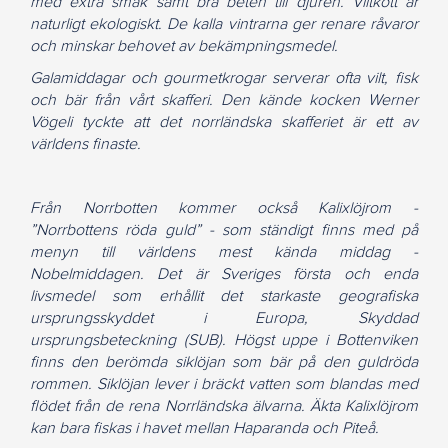
med extra smak samt bra beten till djuren. Viltkött är
naturligt ekologiskt. De kalla vintrarna ger renare råvaror
och minskar behovet av bekämpningsmedel.
Galamiddagar och gourmetkrogar serverar ofta vilt, fisk
och bär från vårt skafferi. Den kände kocken Werner
Vögeli tyckte att det norrländska skafferiet är ett av
världens finaste.
Från Norrbotten kommer också Kalixlöjrom -
”Norrbottens röda guld” - som ständigt finns med på
menyn till världens mest kända middag -
Nobelmiddagen. Det är Sveriges första och enda
livsmedel som erhållit det starkaste geografiska
ursprungsskyddet i Europa, Skyddad
ursprungsbeteckning (SUB). Högst uppe i Bottenviken
finns den berömda siklöjan som bär på den guldröda
rommen. Siklöjan lever i bräckt vatten som blandas med
flödet från de rena Norrländska älvarna. Äkta Kalixlöjrom
kan bara fiskas i havet mellan Haparanda och Piteå.