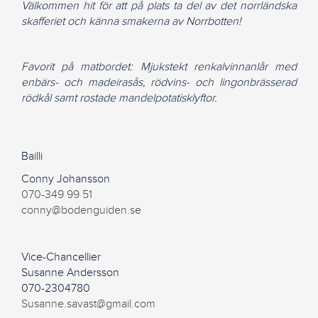
Välkommen hit för att på plats ta del av det norrländska
skafferiet och känna smakerna av Norrbotten!
Favorit på matbordet: Mjukstekt renkalvinnanlår med
enbärs- och madeirasås, rödvins- och lingonbrässerad
rödkål samt rostade mandelpotatisklyftor.
Bailli
Conny Johansson
070-349 99 51
conny@bodenguiden.se
Vice-Chancellier
Susanne Andersson
070-2304780
Susanne.savast@gmail.com