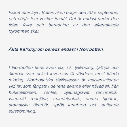
Fisket efter löja i Bottenviken börjar den 20:e september
och pågår fem veckor framåt. Det är endast under den
tiden fiske och beredning av den eftertraktade
löjrommen sker.
Äkta Kalixlöjrom bereds endast i Norrbotten
.
I Norrbotten finns även lax, sik, fjällröding, fjällripa och
åkerbär som också levereras till världens mest kända
middag. Norrbottniska delikatesser är matsensationer:
vild lax som fångats i de rena älvarna eller håvad sik från
Kukkolaforsen, renfilé, Sjaunagravat reninnanlår,
varmrökt renhjärta, mandelpotatis, varma hjortron,
aromatiska åkerbär, sprött tunnbröd och doftande
surströmming.