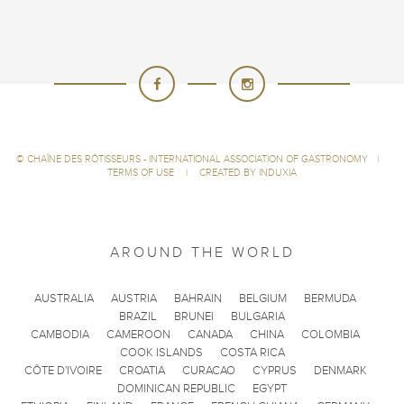
©
CHAÎNE DES RÔTISSEURS - INTERNATIONAL ASSOCIATION OF GASTRONOMY
|
TERMS OF USE
|
CREATED BY INDUXIA
AROUND THE WORLD
AUSTRALIA
AUSTRIA
BAHRAIN
BELGIUM
BERMUDA
BRAZIL
BRUNEI
BULGARIA
CAMBODIA
CAMEROON
CANADA
CHINA
COLOMBIA
COOK ISLANDS
COSTA RICA
CÔTE D'IVOIRE
CROATIA
CURACAO
CYPRUS
DENMARK
DOMINICAN REPUBLIC
EGYPT